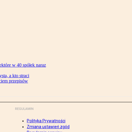
ektóre w 40 spółek naraz
ta, a kto straci
ęciem przepisów
REGULAMIN
Polityka Prywatności
Zmiana ustawień zgód