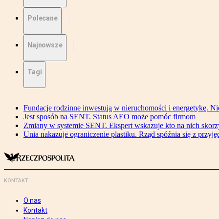
Polecane
Najnowsze
Tagi
Fundacje rodzinne inwestują w nieruchomości i energetykę. Ni
Jest sposób na SENT. Status AEO może pomóc firmom
Zmiany w systemie SENT. Ekspert wskazuje kto na nich skorzys
Unia nakazuje ograniczenie plastiku. Rząd spóźnia się z przyj
KONTAKT
O nas
Kontakt