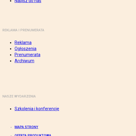
Napisz do nas
REKLAMA I PRENUMERATA
Reklama
Ogłoszenia
Prenumerata
Archiwum
NASZE WYDARZENIA
Szkolenia i konferencje
MAPA STRONY
OFERTA PRODUKTOWA