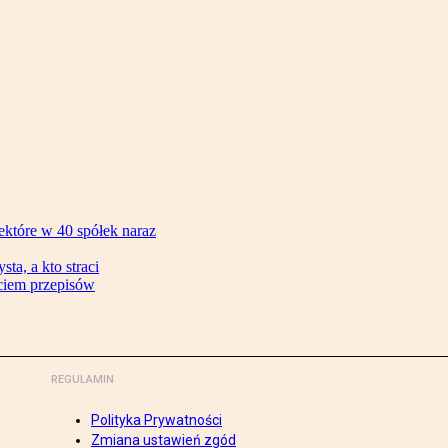
ektóre w 40 spółek naraz
ta, a kto straci
ęciem przepisów
REGULAMIN
Polityka Prywatności
Zmiana ustawień zgód