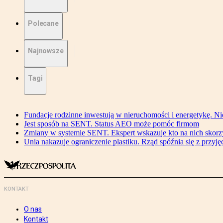
Polecane
Najnowsze
Tagi
Fundacje rodzinne inwestują w nieruchomości i energetykę. Ni
Jest sposób na SENT. Status AEO może pomóc firmom
Zmiany w systemie SENT. Ekspert wskazuje kto na nich skorzys
Unia nakazuje ograniczenie plastiku. Rząd spóźnia się z przyj
KONTAKT
O nas
Kontakt