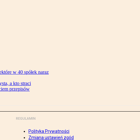
ektóre w 40 spółek naraz
ta, a kto straci
ęciem przepisów
REGULAMIN
Polityka Prywatności
Zmiana ustawień zgód