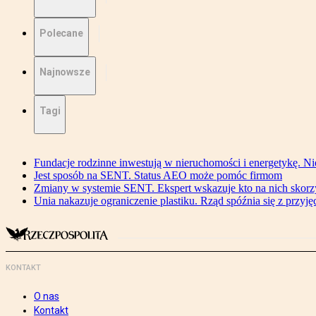
Polecane
Najnowsze
Tagi
Fundacje rodzinne inwestują w nieruchomości i energetykę. Ni
Jest sposób na SENT. Status AEO może pomóc firmom
Zmiany w systemie SENT. Ekspert wskazuje kto na nich skorzys
Unia nakazuje ograniczenie plastiku. Rząd spóźnia się z przyj
KONTAKT
O nas
Kontakt