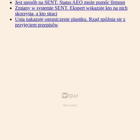
Jest sposób na SENT. Status AEO może pomóc firmom
Zmiany w systemie SENT. Ekspert wskazuje kto na nich
skorzysta, a kto straci
Unia nakazuje ograniczenie plastiku. Rząd spóźnia się z
przyjęciem przepisów