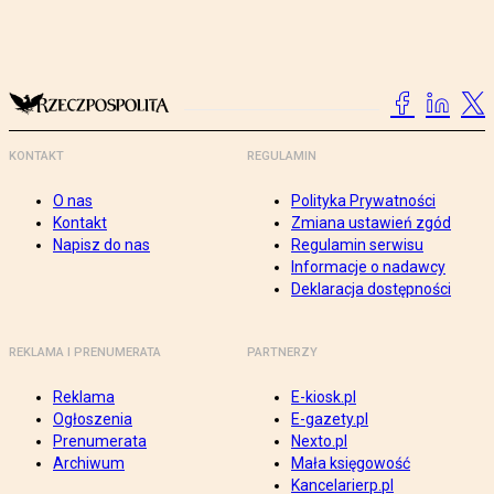
KONTAKT
REGULAMIN
O nas
Polityka Prywatności
Kontakt
Zmiana ustawień zgód
Napisz do nas
Regulamin serwisu
Informacje o nadawcy
Deklaracja dostępności
REKLAMA I PRENUMERATA
PARTNERZY
Reklama
E-kiosk.pl
Ogłoszenia
E-gazety.pl
Prenumerata
Nexto.pl
Archiwum
Mała księgowość
Kancelarierp.pl