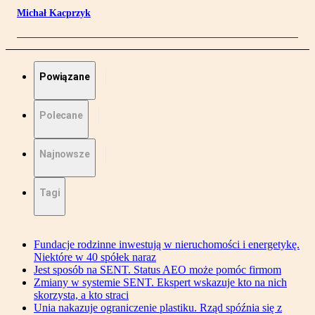
Michał Kacprzyk
Powiązane
Polecane
Najnowsze
Tagi
Fundacje rodzinne inwestują w nieruchomości i energetykę.
Niektóre w 40 spółek naraz
Jest sposób na SENT. Status AEO może pomóc firmom
Zmiany w systemie SENT. Ekspert wskazuje kto na nich
skorzysta, a kto straci
Unia nakazuje ograniczenie plastiku. Rząd spóźnia się z