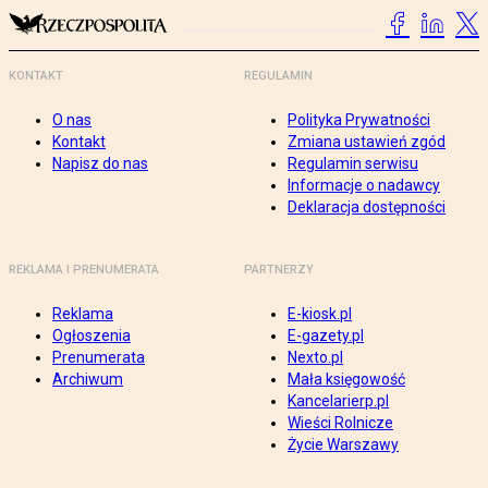
KONTAKT
REGULAMIN
O nas
Polityka Prywatności
Kontakt
Zmiana ustawień zgód
Napisz do nas
Regulamin serwisu
Informacje o nadawcy
Deklaracja dostępności
REKLAMA I PRENUMERATA
PARTNERZY
Reklama
E-kiosk.pl
Ogłoszenia
E-gazety.pl
Prenumerata
Nexto.pl
Archiwum
Mała księgowość
Kancelarierp.pl
Wieści Rolnicze
Życie Warszawy