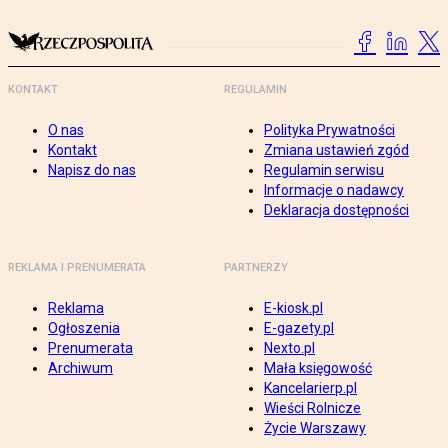
KONTAKT
REGULAMIN
O nas
Polityka Prywatności
Kontakt
Zmiana ustawień zgód
Napisz do nas
Regulamin serwisu
Informacje o nadawcy
Deklaracja dostępności
REKLAMA I PRENUMERATA
PARTNERZY
Reklama
E-kiosk.pl
Ogłoszenia
E-gazety.pl
Prenumerata
Nexto.pl
Archiwum
Mała księgowość
Kancelarierp.pl
Wieści Rolnicze
Życie Warszawy