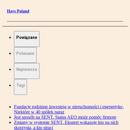
Hays Poland
Powiązane
Polecane
Najnowsze
Tagi
Fundacje rodzinne inwestują w nieruchomości i energetykę.
Niektóre w 40 spółek naraz
Jest sposób na SENT. Status AEO może pomóc firmom
Zmiany w systemie SENT. Ekspert wskazuje kto na nich
skorzysta, a kto straci