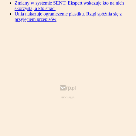
Zmiany w systemie SENT. Ekspert wskazuje kto na nich
skorzysta, a kto straci
Unia nakazuje ograniczenie plastiku. Rząd spóźnia się z
przyjęciem przepisów