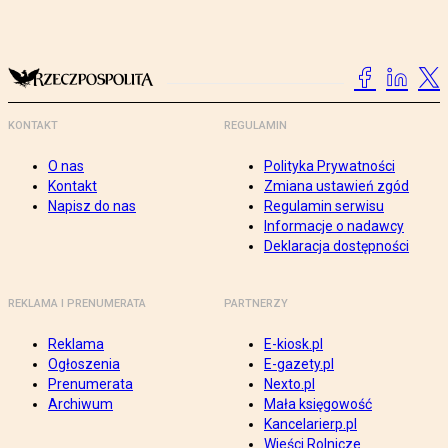
KONTAKT
REGULAMIN
O nas
Polityka Prywatności
Kontakt
Zmiana ustawień zgód
Napisz do nas
Regulamin serwisu
Informacje o nadawcy
Deklaracja dostępności
REKLAMA I PRENUMERATA
PARTNERZY
Reklama
E-kiosk.pl
Ogłoszenia
E-gazety.pl
Prenumerata
Nexto.pl
Archiwum
Mała księgowość
Kancelarierp.pl
Wieści Rolnicze