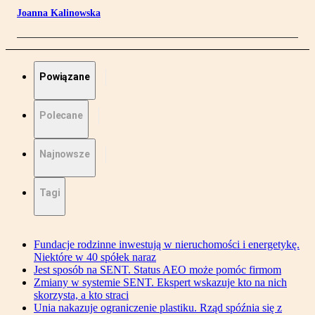
Joanna Kalinowska
Powiązane
Polecane
Najnowsze
Tagi
Fundacje rodzinne inwestują w nieruchomości i energetykę.
Niektóre w 40 spółek naraz
Jest sposób na SENT. Status AEO może pomóc firmom
Zmiany w systemie SENT. Ekspert wskazuje kto na nich
skorzysta, a kto straci
Unia nakazuje ograniczenie plastiku. Rząd spóźnia się z