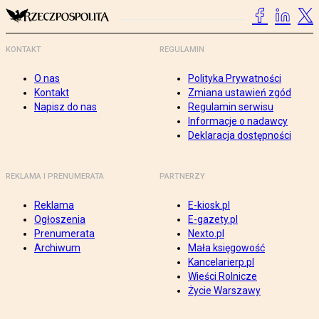
KONTAKT
REGULAMIN
O nas
Polityka Prywatności
Kontakt
Zmiana ustawień zgód
Napisz do nas
Regulamin serwisu
Informacje o nadawcy
Deklaracja dostępności
REKLAMA I PRENUMERATA
PARTNERZY
Reklama
E-kiosk.pl
Ogłoszenia
E-gazety.pl
Prenumerata
Nexto.pl
Archiwum
Mała księgowość
Kancelarierp.pl
Wieści Rolnicze
Życie Warszawy