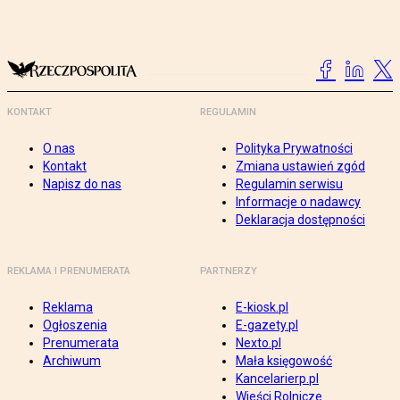
KONTAKT
REGULAMIN
O nas
Polityka Prywatności
Kontakt
Zmiana ustawień zgód
Napisz do nas
Regulamin serwisu
Informacje o nadawcy
Deklaracja dostępności
REKLAMA I PRENUMERATA
PARTNERZY
Reklama
E-kiosk.pl
Ogłoszenia
E-gazety.pl
Prenumerata
Nexto.pl
Archiwum
Mała księgowość
Kancelarierp.pl
Wieści Rolnicze