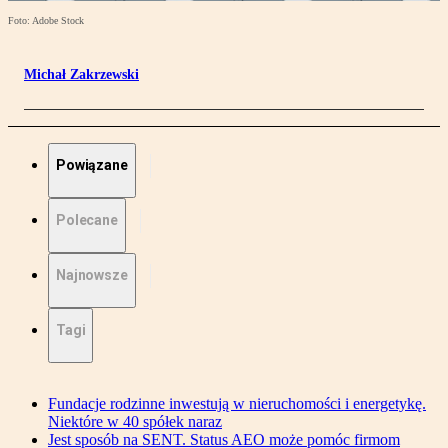
Foto: Adobe Stock
Michał Zakrzewski
Powiązane
Polecane
Najnowsze
Tagi
Fundacje rodzinne inwestują w nieruchomości i energetykę.
Niektóre w 40 spółek naraz
Jest sposób na SENT. Status AEO może pomóc firmom