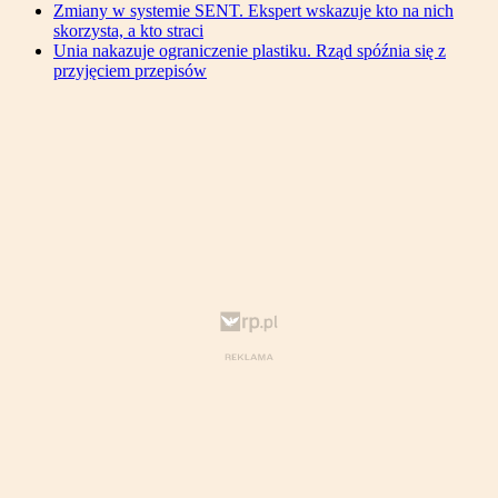
Zmiany w systemie SENT. Ekspert wskazuje kto na nich
skorzysta, a kto straci
Unia nakazuje ograniczenie plastiku. Rząd spóźnia się z
przyjęciem przepisów