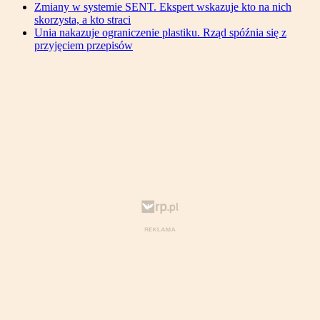
Zmiany w systemie SENT. Ekspert wskazuje kto na nich
skorzysta, a kto straci
Unia nakazuje ograniczenie plastiku. Rząd spóźnia się z
przyjęciem przepisów