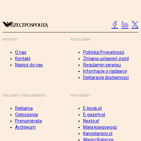
KONTAKT
REGULAMIN
O nas
Polityka Prywatności
Kontakt
Zmiana ustawień zgód
Napisz do nas
Regulamin serwisu
Informacje o nadawcy
Deklaracja dostępności
REKLAMA I PRENUMERATA
PARTNERZY
Reklama
E-kiosk.pl
Ogłoszenia
E-gazety.pl
Prenumerata
Nexto.pl
Archiwum
Mała księgowość
Kancelarierp.pl
Wieści Rolnicze