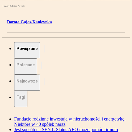
Foto: Adobe Stock
Dorota Gajos-Kaniewska
Powiązane
Polecane
Najnowsze
Tagi
Fundacje rodzinne inwestują w nieruchomości i energetykę.
Niektóre w 40 spółek naraz
Jest sposób na SENT. Status AEO może pomóc firmom