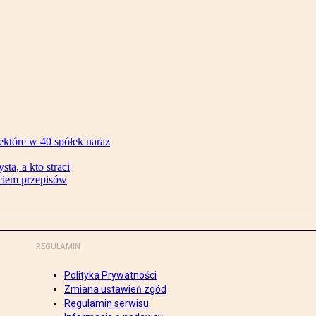
ektóre w 40 spółek naraz
ta, a kto straci
ęciem przepisów
REGULAMIN
Polityka Prywatności
Zmiana ustawień zgód
Regulamin serwisu