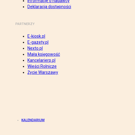
Informacje o nadawcy
Deklaracja dostępności
PARTNERZY
E-kiosk.pl
E-gazety.pl
Nexto.pl
Mała księgowość
Kancelarierp.pl
Wieści Rolnicze
Życie Warszawy
KALENDARIUM