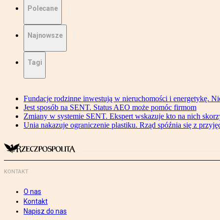
Polecane
Najnowsze
Tagi
Fundacje rodzinne inwestują w nieruchomości i energetykę. Ni
Jest sposób na SENT. Status AEO może pomóc firmom
Zmiany w systemie SENT. Ekspert wskazuje kto na nich skorzys
Unia nakazuje ograniczenie plastiku. Rząd spóźnia się z przyj
KONTAKT
O nas
Kontakt
Napisz do nas