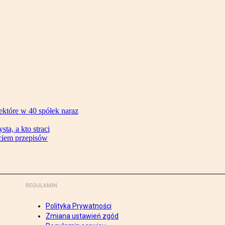
ektóre w 40 spółek naraz
ta, a kto straci
ęciem przepisów
REGULAMIN
Polityka Prywatności
Zmiana ustawień zgód