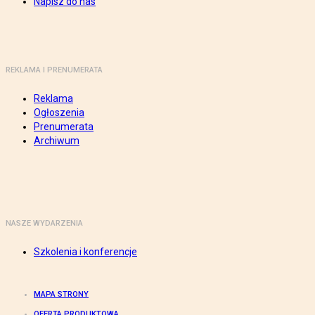
Napisz do nas
REKLAMA I PRENUMERATA
Reklama
Ogłoszenia
Prenumerata
Archiwum
NASZE WYDARZENIA
Szkolenia i konferencje
MAPA STRONY
OFERTA PRODUKTOWA