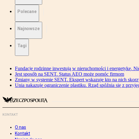
Polecane
Najnowsze
Tagi
Fundacje rodzinne inwestują w nieruchomości i energetykę. Ni
Jest sposób na SENT. Status AEO może pomóc firmom
Zmiany w systemie SENT. Ekspert wskazuje kto na nich skorzys
Unia nakazuje ograniczenie plastiku. Rząd spóźnia się z przyj
KONTAKT
O nas
Kontakt