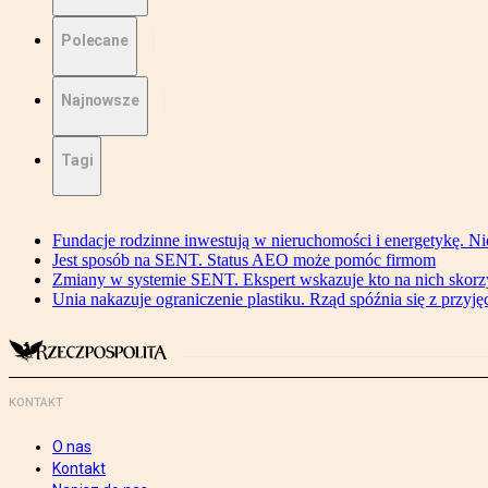
Polecane
Najnowsze
Tagi
Fundacje rodzinne inwestują w nieruchomości i energetykę. Ni
Jest sposób na SENT. Status AEO może pomóc firmom
Zmiany w systemie SENT. Ekspert wskazuje kto na nich skorzys
Unia nakazuje ograniczenie plastiku. Rząd spóźnia się z przyj
KONTAKT
O nas
Kontakt