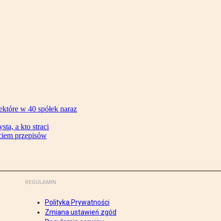
ektóre w 40 spółek naraz
ta, a kto straci
ęciem przepisów
REGULAMIN
Polityka Prywatności
Zmiana ustawień zgód