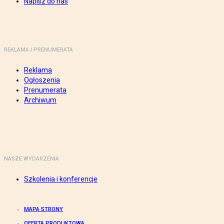
Napisz do nas
REKLAMA I PRENUMERATA
Reklama
Ogłoszenia
Prenumerata
Archiwum
NASZE WYDARZENIA
Szkolenia i konferencje
MAPA STRONY
OFERTA PRODUKTOWA