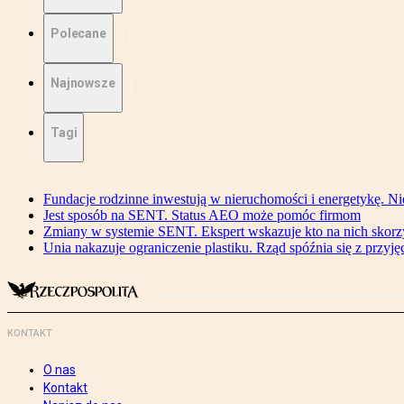
Polecane
Najnowsze
Tagi
Fundacje rodzinne inwestują w nieruchomości i energetykę. Ni
Jest sposób na SENT. Status AEO może pomóc firmom
Zmiany w systemie SENT. Ekspert wskazuje kto na nich skorzys
Unia nakazuje ograniczenie plastiku. Rząd spóźnia się z przyj
KONTAKT
O nas
Kontakt