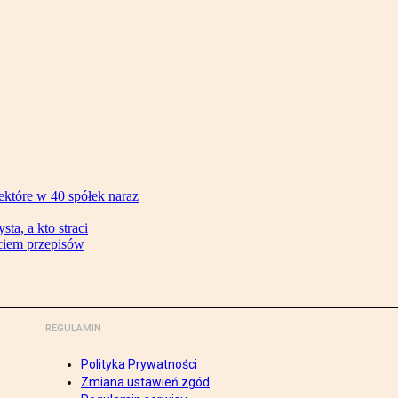
ektóre w 40 spółek naraz
ta, a kto straci
ęciem przepisów
REGULAMIN
Polityka Prywatności
Zmiana ustawień zgód