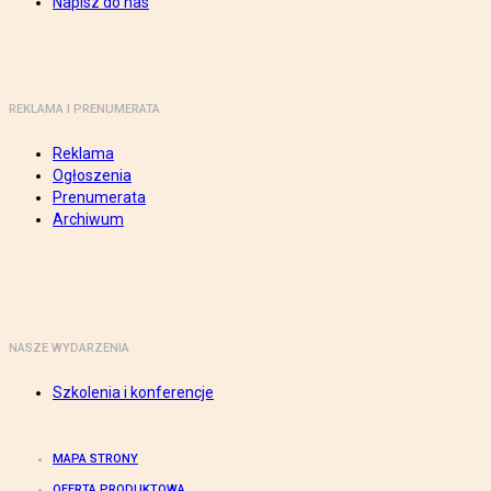
Napisz do nas
REKLAMA I PRENUMERATA
Reklama
Ogłoszenia
Prenumerata
Archiwum
NASZE WYDARZENIA
Szkolenia i konferencje
MAPA STRONY
OFERTA PRODUKTOWA