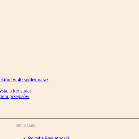
ektóre w 40 spółek naraz
ta, a kto straci
ęciem przepisów
REGULAMIN
Polityka Prywatności