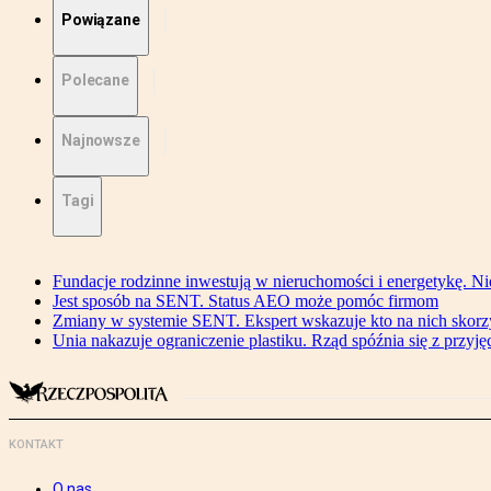
Powiązane
Polecane
Najnowsze
Tagi
Fundacje rodzinne inwestują w nieruchomości i energetykę. Ni
Jest sposób na SENT. Status AEO może pomóc firmom
Zmiany w systemie SENT. Ekspert wskazuje kto na nich skorzys
Unia nakazuje ograniczenie plastiku. Rząd spóźnia się z przyj
KONTAKT
O nas