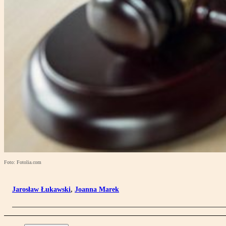
Foto: Fotolia.com
Jarosław Łukawski
,
Joanna Marek