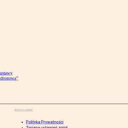
 ustawy
ę drogową”
REGULAMIN
Polityka Prywatności
Zmiana ustawień zgód