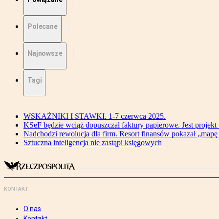
Polecane
Najnowsze
Tagi
WSKAŻNIKI I STAWKI. 1-7 czerwca 2025.
KSeF będzie wciąż dopuszczał faktury papierowe. Jest projekt
Nadchodzi rewolucja dla firm. Resort finansów pokazał „map
Sztuczna inteligencja nie zastąpi księgowych
KONTAKT
O nas
Kontakt