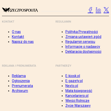
KONTAKT
REGULAMIN
O nas
Polityka Prywatności
Kontakt
Zmiana ustawień zgód
Napisz do nas
Regulamin serwisu
Informacje o nadawcy
Deklaracja dostępności
REKLAMA I PRENUMERATA
PARTNERZY
Reklama
E-kiosk.pl
Ogłoszenia
E-gazety.pl
Prenumerata
Nexto.pl
Archiwum
Mała księgowość
Kancelarierp.pl
Wieści Rolnicze
Życie Warszawy