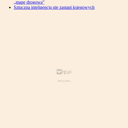
„mapę drogową”
Sztuczna inteligencja nie zastąpi księgowych