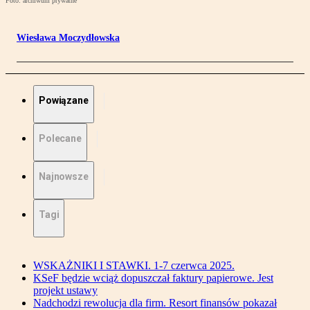
Foto: archiwum prywatne
Wiesława Moczydłowska
Powiązane
Polecane
Najnowsze
Tagi
WSKAŻNIKI I STAWKI. 1-7 czerwca 2025.
KSeF będzie wciąż dopuszczał faktury papierowe. Jest
projekt ustawy
Nadchodzi rewolucja dla firm. Resort finansów pokazał