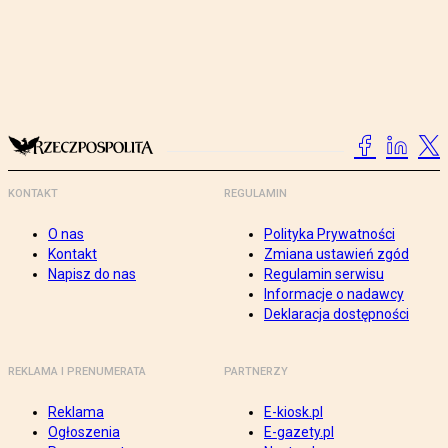
KONTAKT
REGULAMIN
O nas
Polityka Prywatności
Kontakt
Zmiana ustawień zgód
Napisz do nas
Regulamin serwisu
Informacje o nadawcy
Deklaracja dostępności
REKLAMA I PRENUMERATA
PARTNERZY
Reklama
E-kiosk.pl
Ogłoszenia
E-gazety.pl