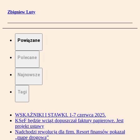
Zbigniew Luty
Powiązane
Polecane
Najnowsze
Tagi
WSKAŻNIKI I STAWKI. 1-7 czerwca 2025.
KSeF będzie wciąż dopuszczał faktury papierowe. Jest
projekt ustawy
Nadchodzi rewolucja dla firm. Resort finansów pokazał
„mapę drogową”