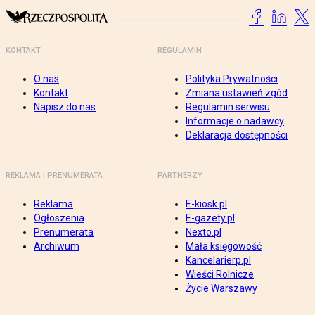
KONTAKT
REGULAMIN
O nas
Polityka Prywatności
Kontakt
Zmiana ustawień zgód
Napisz do nas
Regulamin serwisu
Informacje o nadawcy
Deklaracja dostępności
REKLAMA I PRENUMERATA
PARTNERZY
Reklama
E-kiosk.pl
Ogłoszenia
E-gazety.pl
Prenumerata
Nexto.pl
Archiwum
Mała księgowość
Kancelarierp.pl
Wieści Rolnicze
Życie Warszawy