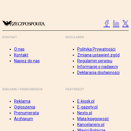
KONTAKT
REGULAMIN
O nas
Polityka Prywatności
Kontakt
Zmiana ustawień zgód
Napisz do nas
Regulamin serwisu
Informacje o nadawcy
Deklaracja dostępności
REKLAMA I PRENUMERATA
PARTNERZY
Reklama
E-kiosk.pl
Ogłoszenia
E-gazety.pl
Prenumerata
Nexto.pl
Archiwum
Mała księgowość
Kancelarierp.pl
Wieści Rolnicze