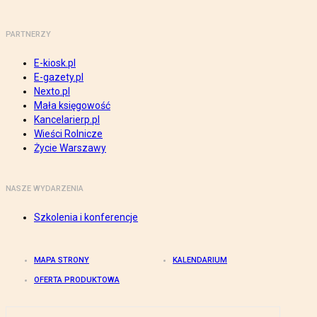
PARTNERZY
E-kiosk.pl
E-gazety.pl
Nexto.pl
Mała księgowość
Kancelarierp.pl
Wieści Rolnicze
Życie Warszawy
NASZE WYDARZENIA
Szkolenia i konferencje
MAPA STRONY
KALENDARIUM
OFERTA PRODUKTOWA