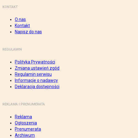
KONTAKT
O nas
Kontakt
Napisz do nas
REGULAMIN
Polityka Prywatności
Zmiana ustawień zgód
Regulamin serwisu
Informacje o nadawcy
Deklaracja dostępności
REKLAMA I PRENUMERATA
Reklama
Ogłoszenia
Prenumerata
Archiwum