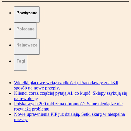
Powiązane
Polecane
Najnowsze
Tagi
Widełki płacowe wciąż rzadkością. Pracodawcy znaleźli
sposób na nowe przepisy
Klienci coraz częściej pytają AI, co kupić. Sklepy szykują się
na rewolucję
Polska wyda 200 mld zł na obronność. Same pieniądze nie
rozwiążą problemu
Nowe uprawnienia PIP już działają. Setki skarg w niespełna
miesiąc