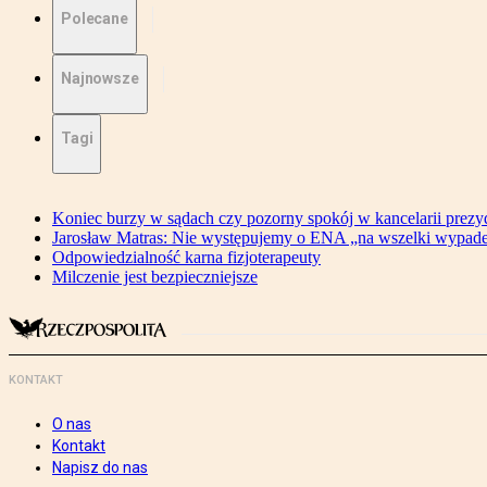
Polecane
Najnowsze
Tagi
Koniec burzy w sądach czy pozorny spokój w kancelarii prezy
Jarosław Matras: Nie występujemy o ENA „na wszelki wypad
Odpowiedzialność karna fizjoterapeuty
Milczenie jest bezpieczniejsze
KONTAKT
O nas
Kontakt
Napisz do nas