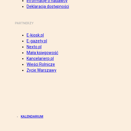
Informacje o nadawcy
Deklaracja dostępności
PARTNERZY
E-kiosk.pl
E-gazety.pl
Nexto.pl
Mała księgowość
Kancelarierp.pl
Wieści Rolnicze
Życie Warszawy
KALENDARIUM