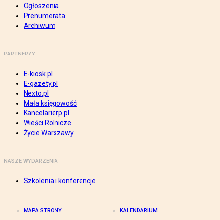
Ogłoszenia
Prenumerata
Archiwum
PARTNERZY
E-kiosk.pl
E-gazety.pl
Nexto.pl
Mała księgowość
Kancelarierp.pl
Wieści Rolnicze
Życie Warszawy
NASZE WYDARZENIA
Szkolenia i konferencje
MAPA STRONY
KALENDARIUM