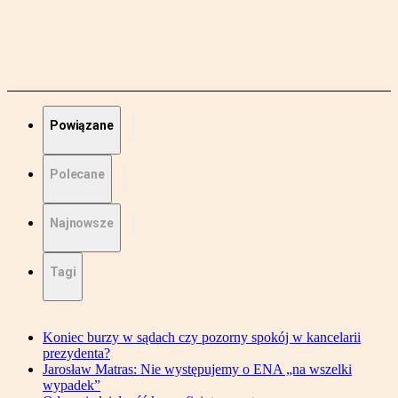
Powiązane
Polecane
Najnowsze
Tagi
Koniec burzy w sądach czy pozorny spokój w kancelarii
prezydenta?
Jarosław Matras: Nie występujemy o ENA „na wszelki
wypadek”