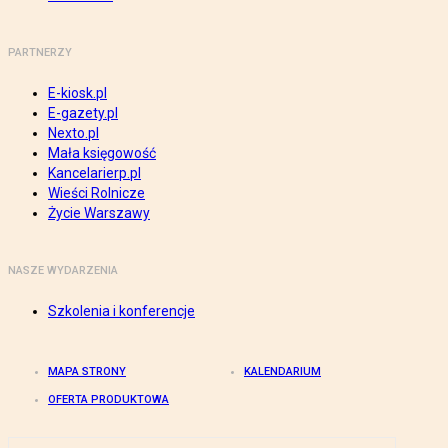
PARTNERZY
E-kiosk.pl
E-gazety.pl
Nexto.pl
Mała księgowość
Kancelarierp.pl
Wieści Rolnicze
Życie Warszawy
NASZE WYDARZENIA
Szkolenia i konferencje
MAPA STRONY
KALENDARIUM
OFERTA PRODUKTOWA