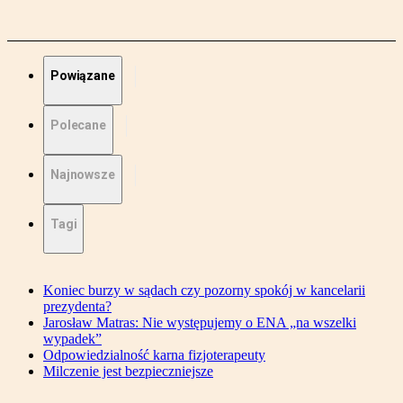
Powiązane
Polecane
Najnowsze
Tagi
Koniec burzy w sądach czy pozorny spokój w kancelarii
prezydenta?
Jarosław Matras: Nie występujemy o ENA „na wszelki
wypadek”
Odpowiedzialność karna fizjoterapeuty
Milczenie jest bezpieczniejsze