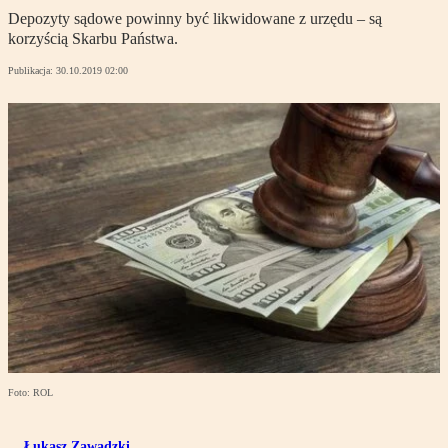
Depozyty sądowe powinny być likwidowane z urzędu – są
korzyścią Skarbu Państwa.
Publikacja:
30.10.2019 02:00
Foto: ROL
Łukasz Zawadzki