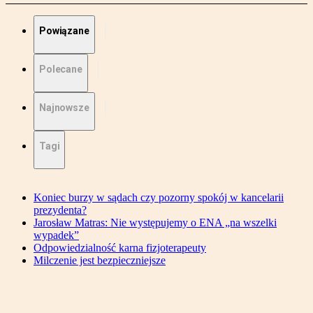
Powiązane
Polecane
Najnowsze
Tagi
Koniec burzy w sądach czy pozorny spokój w kancelarii
prezydenta?
Jarosław Matras: Nie występujemy o ENA „na wszelki
wypadek”
Odpowiedzialność karna fizjoterapeuty
Milczenie jest bezpieczniejsze