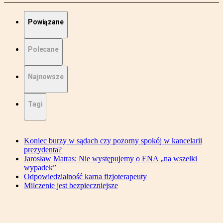
Powiązane
Polecane
Najnowsze
Tagi
Koniec burzy w sądach czy pozorny spokój w kancelarii
prezydenta?
Jarosław Matras: Nie występujemy o ENA „na wszelki
wypadek”
Odpowiedzialność karna fizjoterapeuty
Milczenie jest bezpieczniejsze