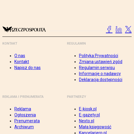
KONTAKT
REGULAMIN
O nas
Polityka Prywatności
Kontakt
Zmiana ustawień zgód
Napisz do nas
Regulamin serwisu
Informacje o nadawcy
Deklaracja dostępności
REKLAMA I PRENUMERATA
PARTNERZY
Reklama
E-kiosk.pl
Ogłoszenia
E-gazety.pl
Prenumerata
Nexto.pl
Archiwum
Mała księgowość
Kancelarierp.pl