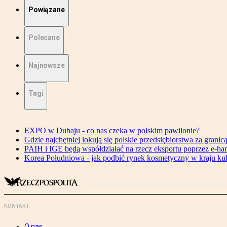
Powiązane
Polecane
Najnowsze
Tagi
EXPO w Dubaju - co nas czeka w polskim pawilonie?
Gdzie najchętniej lokują się polskie przedsiębiorstwa za granic
PAIH i IGE będą współdziałać na rzecz eksportu poprzez e-ha
Korea Południowa - jak podbić rynek kosmetyczny w kraju kul
KONTAKT
O nas