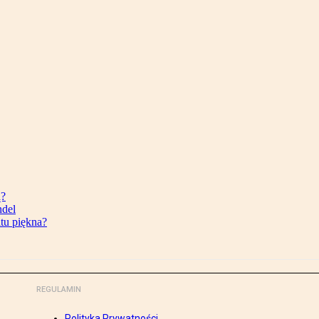
ą?
ndel
tu piękna?
REGULAMIN
Polityka Prywatności