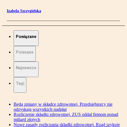
Izabela Szczygielska
Powiązane
Polecane
Najnowsze
Tagi
Będą zmiany w składce zdrowotnej. Przedsiębiorcy nie
odzyskają wszystkich nadpłat
Rozliczenie składki zdrowotnej. ZUS oddał firmom ponad
miliard złotych
Nowe zasady rozliczania składki zdrowotnej. Rząd szykuje