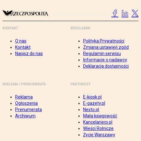
KONTAKT
REGULAMIN
O nas
Polityka Prywatności
Kontakt
Zmiana ustawień zgód
Napisz do nas
Regulamin serwisu
Informacje o nadawcy
Deklaracja dostępności
REKLAMA I PRENUMERATA
PARTNERZY
Reklama
E-kiosk.pl
Ogłoszenia
E-gazety.pl
Prenumerata
Nexto.pl
Archiwum
Mała księgowość
Kancelarierp.pl
Wieści Rolnicze
Życie Warszawy