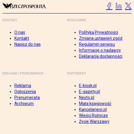
KONTAKT
REGULAMIN
O nas
Polityka Prywatności
Kontakt
Zmiana ustawień zgód
Napisz do nas
Regulamin serwisu
Informacje o nadawcy
Deklaracja dostępności
REKLAMA I PRENUMERATA
PARTNERZY
Reklama
E-kiosk.pl
Ogłoszenia
E-gazety.pl
Prenumerata
Nexto.pl
Archiwum
Mała księgowość
Kancelarierp.pl
Wieści Rolnicze
Życie Warszawy