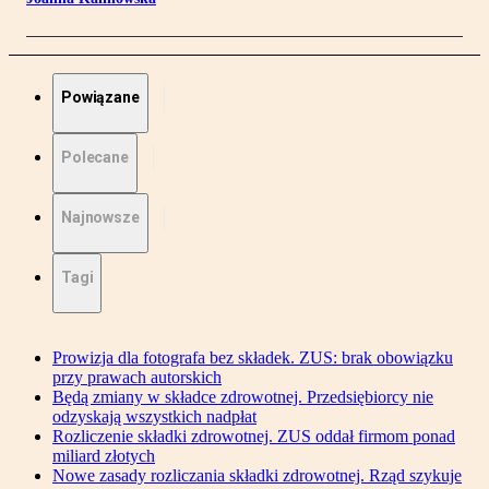
Powiązane
Polecane
Najnowsze
Tagi
Prowizja dla fotografa bez składek. ZUS: brak obowiązku
przy prawach autorskich
Będą zmiany w składce zdrowotnej. Przedsiębiorcy nie
odzyskają wszystkich nadpłat
Rozliczenie składki zdrowotnej. ZUS oddał firmom ponad
miliard złotych
Nowe zasady rozliczania składki zdrowotnej. Rząd szykuje