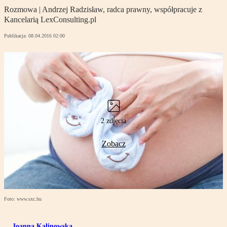
Rozmowa | Andrzej Radzisław, radca prawny, współpracuje z
Kancelarią LexConsulting.pl
Publikacja:
08.04.2016 02:00
2 zdjęcia
Zobacz
Foto: www.sxc.hu
Joanna Kalinowska