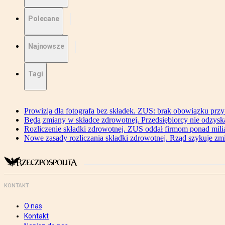
Polecane
Najnowsze
Tagi
Prowizja dla fotografa bez składek. ZUS: brak obowiązku przy
Będą zmiany w składce zdrowotnej. Przedsiębiorcy nie odzyska
Rozliczenie składki zdrowotnej. ZUS oddał firmom ponad mili
Nowe zasady rozliczania składki zdrowotnej. Rząd szykuje zm
KONTAKT
O nas
Kontakt