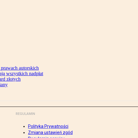
 prawach autorskich
ją wszystkich nadpłat
ard złotych
iany
REGULAMIN
Polityka Prywatności
Zmiana ustawień zgód