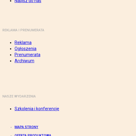
Napisz do nas
REKLAMA I PRENUMERATA
Reklama
Ogłoszenia
Prenumerata
Archiwum
NASZE WYDARZENIA
Szkolenia i konferencje
MAPA STRONY
OFERTA PRODUKTOWA