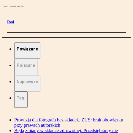
Foto: www.sxc.hu
Red
Powiązane
Polecane
Najnowsze
Tagi
Prowizja dla fotografa bez składek. ZUS: brak obowiązku
przy prawach autorskich
Będą zmiany w składce zdrowotnej. Przedsiębiorcy nie