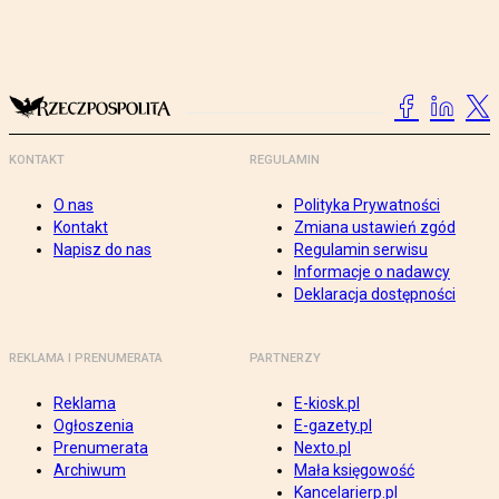
KONTAKT
REGULAMIN
O nas
Polityka Prywatności
Kontakt
Zmiana ustawień zgód
Napisz do nas
Regulamin serwisu
Informacje o nadawcy
Deklaracja dostępności
REKLAMA I PRENUMERATA
PARTNERZY
Reklama
E-kiosk.pl
Ogłoszenia
E-gazety.pl
Prenumerata
Nexto.pl
Archiwum
Mała księgowość
Kancelarierp.pl