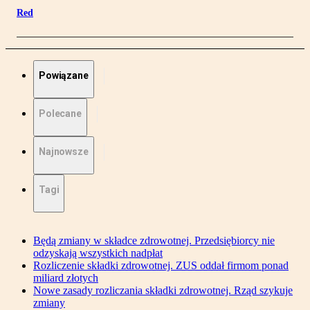
Red
Powiązane
Polecane
Najnowsze
Tagi
Będą zmiany w składce zdrowotnej. Przedsiębiorcy nie
odzyskają wszystkich nadpłat
Rozliczenie składki zdrowotnej. ZUS oddał firmom ponad
miliard złotych
Nowe zasady rozliczania składki zdrowotnej. Rząd szykuje
zmiany