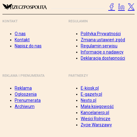
KONTAKT
REGULAMIN
O nas
Polityka Prywatności
Kontakt
Zmiana ustawień zgód
Napisz do nas
Regulamin serwisu
Informacje o nadawcy
Deklaracja dostępności
REKLAMA I PRENUMERATA
PARTNERZY
Reklama
E-kiosk.pl
Ogłoszenia
E-gazety.pl
Prenumerata
Nexto.pl
Archiwum
Mała księgowość
Kancelarierp.pl
Wieści Rolnicze
Życie Warszawy