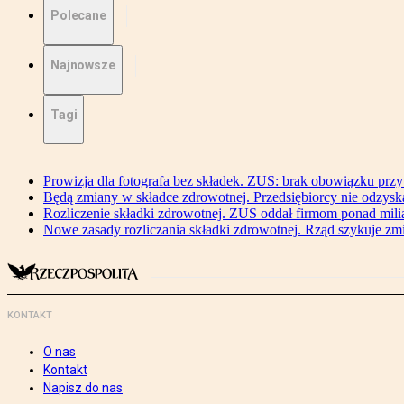
Polecane
Najnowsze
Tagi
Prowizja dla fotografa bez składek. ZUS: brak obowiązku przy
Będą zmiany w składce zdrowotnej. Przedsiębiorcy nie odzyska
Rozliczenie składki zdrowotnej. ZUS oddał firmom ponad mili
Nowe zasady rozliczania składki zdrowotnej. Rząd szykuje zm
KONTAKT
O nas
Kontakt
Napisz do nas