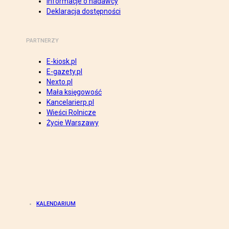
Informacje o nadawcy
Deklaracja dostępności
PARTNERZY
E-kiosk.pl
E-gazety.pl
Nexto.pl
Mała księgowość
Kancelarierp.pl
Wieści Rolnicze
Życie Warszawy
KALENDARIUM