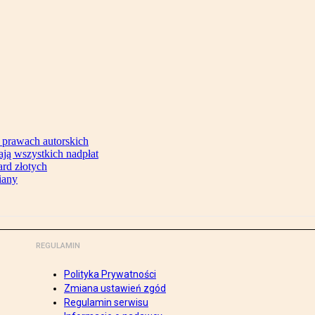
 prawach autorskich
ją wszystkich nadpłat
ard złotych
iany
REGULAMIN
Polityka Prywatności
Zmiana ustawień zgód
Regulamin serwisu