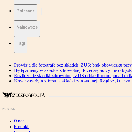
Polecane
Najnowsze
Tagi
Prowizja dla fotografa bez składek. ZUS: brak obowiązku przy
Będą zmiany w składce zdrowotnej. Przedsiębiorcy nie odzyska
Rozliczenie składki zdrowotnej. ZUS oddał firmom ponad mili
Nowe zasady rozliczania składki zdrowotnej. Rząd szykuje zm
KONTAKT
O nas
Kontakt