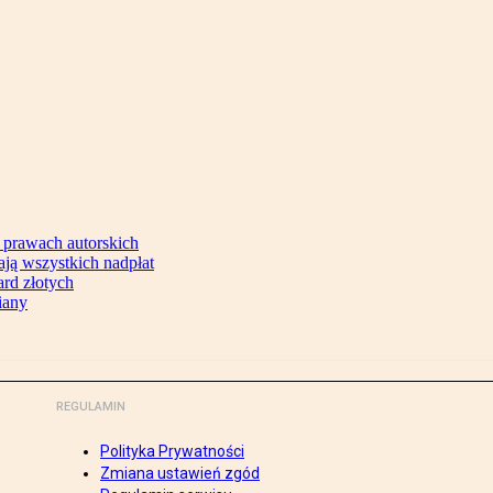
 prawach autorskich
ją wszystkich nadpłat
ard złotych
iany
REGULAMIN
Polityka Prywatności
Zmiana ustawień zgód