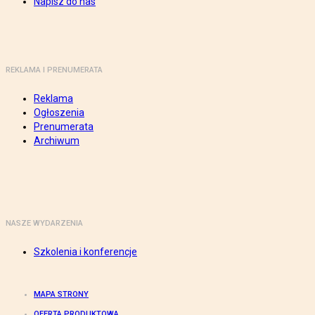
Napisz do nas
REKLAMA I PRENUMERATA
Reklama
Ogłoszenia
Prenumerata
Archiwum
NASZE WYDARZENIA
Szkolenia i konferencje
MAPA STRONY
OFERTA PRODUKTOWA