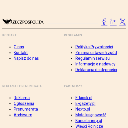
KONTAKT
REGULAMIN
O nas
Polityka Prywatności
Kontakt
Zmiana ustawień zgód
Napisz do nas
Regulamin serwisu
Informacje o nadawcy
Deklaracja dostępności
REKLAMA I PRENUMERATA
PARTNERZY
Reklama
E-kiosk.pl
Ogłoszenia
E-gazety.pl
Prenumerata
Nexto.pl
Archiwum
Mała księgowość
Kancelarierp.pl
Wieści Rolnicze