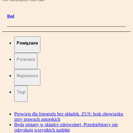
Foto: Rzeczpospolita, Paweł Gałka
Red
Powiązane
Polecane
Najnowsze
Tagi
Prowizja dla fotografa bez składek. ZUS: brak obowiązku
przy prawach autorskich
Będą zmiany w składce zdrowotnej. Przedsiębiorcy nie
odzyskają wszystkich nadpłat