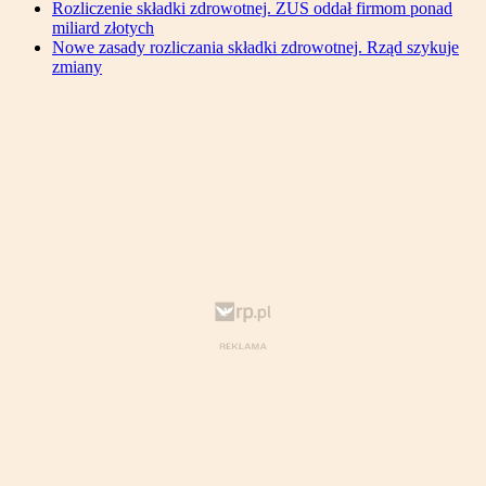
Rozliczenie składki zdrowotnej. ZUS oddał firmom ponad
miliard złotych
Nowe zasady rozliczania składki zdrowotnej. Rząd szykuje
zmiany