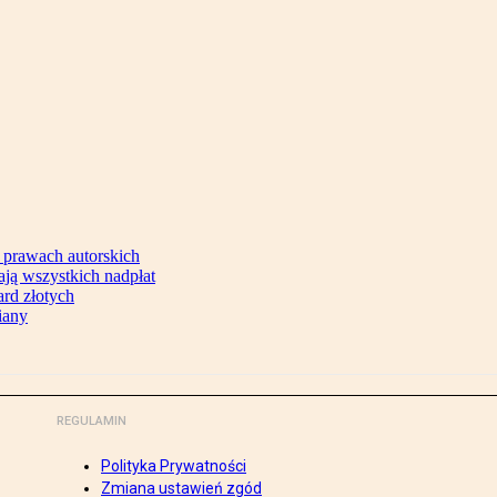
 prawach autorskich
ją wszystkich nadpłat
ard złotych
iany
REGULAMIN
Polityka Prywatności
Zmiana ustawień zgód