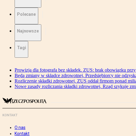
Polecane
Najnowsze
Tagi
Prowizja dla fotografa bez składek. ZUS: brak obowiązku przy
Będą zmiany w składce zdrowotnej. Przedsiębiorcy nie odzyska
Rozliczenie składki zdrowotnej. ZUS oddał firmom ponad mili
Nowe zasady rozliczania składki zdrowotnej. Rząd szykuje zm
KONTAKT
O nas
Kontakt