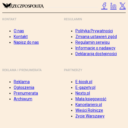
KONTAKT
REGULAMIN
O nas
Polityka Prywatności
Kontakt
Zmiana ustawień zgód
Napisz do nas
Regulamin serwisu
Informacje o nadawcy
Deklaracja dostępności
REKLAMA I PRENUMERATA
PARTNERZY
Reklama
E-kiosk.pl
Ogłoszenia
E-gazety.pl
Prenumerata
Nexto.pl
Archiwum
Mała księgowość
Kancelarierp.pl
Wieści Rolnicze
Życie Warszawy