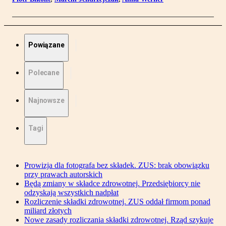
Powiązane
Polecane
Najnowsze
Tagi
Prowizja dla fotografa bez składek. ZUS: brak obowiązku
przy prawach autorskich
Będą zmiany w składce zdrowotnej. Przedsiębiorcy nie
odzyskają wszystkich nadpłat
Rozliczenie składki zdrowotnej. ZUS oddał firmom ponad
miliard złotych
Nowe zasady rozliczania składki zdrowotnej. Rząd szykuje