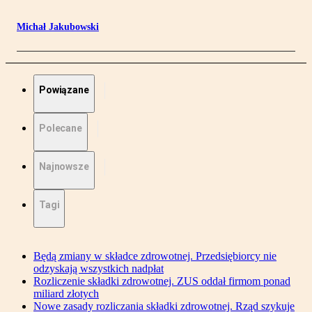
Michał Jakubowski
Powiązane
Polecane
Najnowsze
Tagi
Będą zmiany w składce zdrowotnej. Przedsiębiorcy nie
odzyskają wszystkich nadpłat
Rozliczenie składki zdrowotnej. ZUS oddał firmom ponad
miliard złotych
Nowe zasady rozliczania składki zdrowotnej. Rząd szykuje