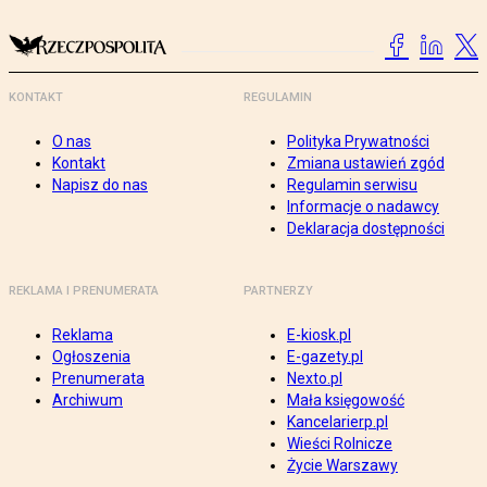
KONTAKT
REGULAMIN
O nas
Polityka Prywatności
Kontakt
Zmiana ustawień zgód
Napisz do nas
Regulamin serwisu
Informacje o nadawcy
Deklaracja dostępności
REKLAMA I PRENUMERATA
PARTNERZY
Reklama
E-kiosk.pl
Ogłoszenia
E-gazety.pl
Prenumerata
Nexto.pl
Archiwum
Mała księgowość
Kancelarierp.pl
Wieści Rolnicze
Życie Warszawy