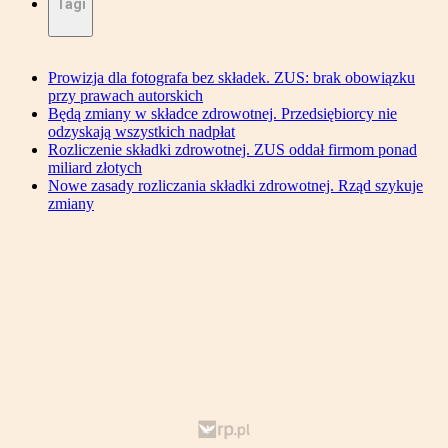
Tagi
Prowizja dla fotografa bez składek. ZUS: brak obowiązku
przy prawach autorskich
Będą zmiany w składce zdrowotnej. Przedsiębiorcy nie
odzyskają wszystkich nadpłat
Rozliczenie składki zdrowotnej. ZUS oddał firmom ponad
miliard złotych
Nowe zasady rozliczania składki zdrowotnej. Rząd szykuje
zmiany