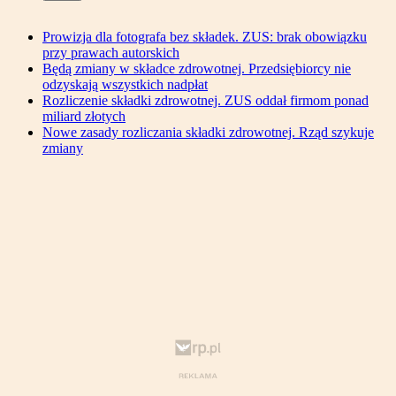
Prowizja dla fotografa bez składek. ZUS: brak obowiązku
przy prawach autorskich
Będą zmiany w składce zdrowotnej. Przedsiębiorcy nie
odzyskają wszystkich nadpłat
Rozliczenie składki zdrowotnej. ZUS oddał firmom ponad
miliard złotych
Nowe zasady rozliczania składki zdrowotnej. Rząd szykuje
zmiany