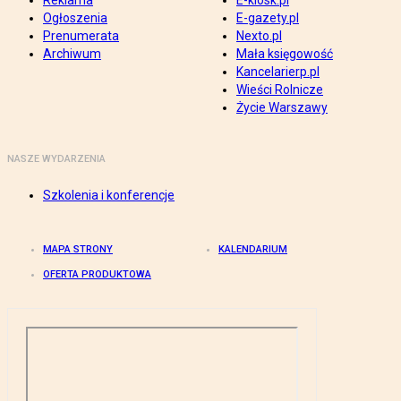
Reklama
E-kiosk.pl
Ogłoszenia
E-gazety.pl
Prenumerata
Nexto.pl
Archiwum
Mała księgowość
Kancelarierp.pl
Wieści Rolnicze
Życie Warszawy
NASZE WYDARZENIA
Szkolenia i konferencje
MAPA STRONY
KALENDARIUM
OFERTA PRODUKTOWA