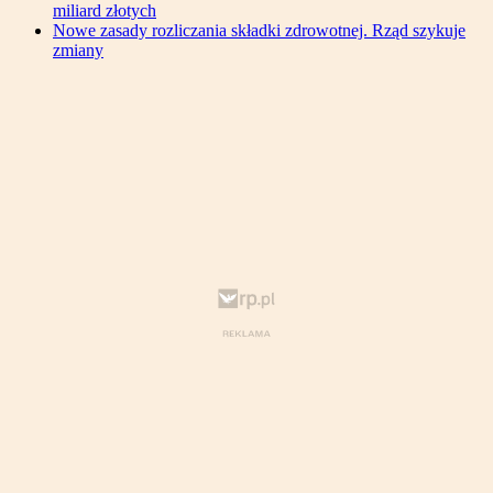
miliard złotych
Nowe zasady rozliczania składki zdrowotnej. Rząd szykuje
zmiany