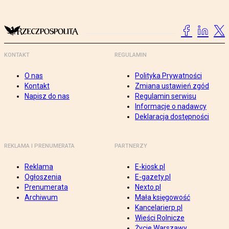
KONTAKT
REGULAMIN
O nas
Polityka Prywatności
Kontakt
Zmiana ustawień zgód
Napisz do nas
Regulamin serwisu
Informacje o nadawcy
Deklaracja dostępności
REKLAMA I PRENUMERATA
PARTNERZY
Reklama
E-kiosk.pl
Ogłoszenia
E-gazety.pl
Prenumerata
Nexto.pl
Archiwum
Mała księgowość
Kancelarierp.pl
Wieści Rolnicze
Życie Warszawy