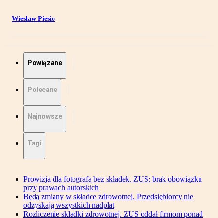
Wiesław Piesio
Powiązane
Polecane
Najnowsze
Tagi
Prowizja dla fotografa bez składek. ZUS: brak obowiązku
przy prawach autorskich
Będą zmiany w składce zdrowotnej. Przedsiębiorcy nie
odzyskają wszystkich nadpłat
Rozliczenie składki zdrowotnej. ZUS oddał firmom ponad