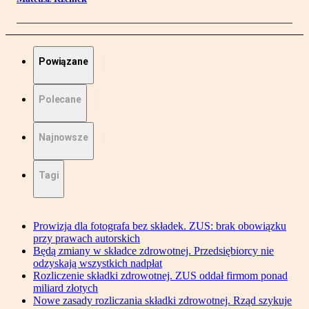
Powiązane
Polecane
Najnowsze
Tagi
Prowizja dla fotografa bez składek. ZUS: brak obowiązku
przy prawach autorskich
Będą zmiany w składce zdrowotnej. Przedsiębiorcy nie
odzyskają wszystkich nadpłat
Rozliczenie składki zdrowotnej. ZUS oddał firmom ponad
miliard złotych
Nowe zasady rozliczania składki zdrowotnej. Rząd szykuje