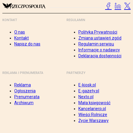
KONTAKT
REGULAMIN
O nas
Polityka Prywatności
Kontakt
Zmiana ustawień zgód
Napisz do nas
Regulamin serwisu
Informacje o nadawcy
Deklaracja dostępności
REKLAMA I PRENUMERATA
PARTNERZY
Reklama
E-kiosk.pl
Ogłoszenia
E-gazety.pl
Prenumerata
Nexto.pl
Archiwum
Mała księgowość
Kancelarierp.pl
Wieści Rolnicze
Życie Warszawy