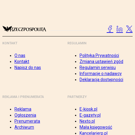
KONTAKT
REGULAMIN
O nas
Polityka Prywatności
Kontakt
Zmiana ustawień zgód
Napisz do nas
Regulamin serwisu
Informacje o nadawcy
Deklaracja dostępności
REKLAMA I PRENUMERATA
PARTNERZY
Reklama
E-kiosk.pl
Ogłoszenia
E-gazety.pl
Prenumerata
Nexto.pl
Archiwum
Mała księgowość
Kancelarierp.pl