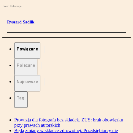
Foto: Fotorzepa
Ryszard Sadlik
Powiązane
Polecane
Najnowsze
Tagi
Prowizja dla fotografa bez składek. ZUS: brak obowiązku
przy prawach autorskich
Będą zmiany w składce zdrowotnej. Przedsiębiorcy nie