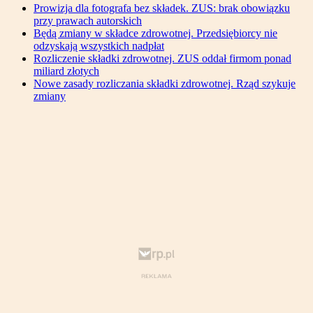
Prowizja dla fotografa bez składek. ZUS: brak obowiązku
przy prawach autorskich
Będą zmiany w składce zdrowotnej. Przedsiębiorcy nie
odzyskają wszystkich nadpłat
Rozliczenie składki zdrowotnej. ZUS oddał firmom ponad
miliard złotych
Nowe zasady rozliczania składki zdrowotnej. Rząd szykuje
zmiany