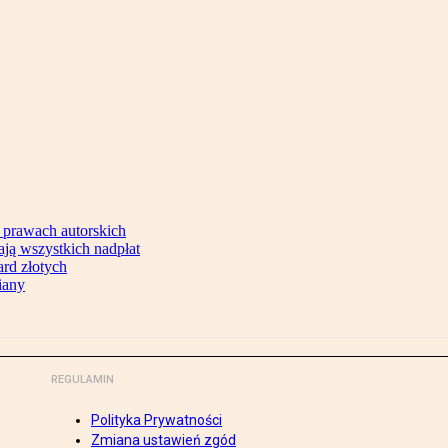
 prawach autorskich
ją wszystkich nadpłat
ard złotych
iany
REGULAMIN
Polityka Prywatności
Zmiana ustawień zgód