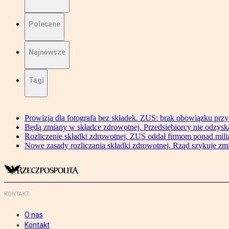
Polecane
Najnowsze
Tagi
Prowizja dla fotografa bez składek. ZUS: brak obowiązku przy
Będą zmiany w składce zdrowotnej. Przedsiębiorcy nie odzyska
Rozliczenie składki zdrowotnej. ZUS oddał firmom ponad mili
Nowe zasady rozliczania składki zdrowotnej. Rząd szykuje zm
KONTAKT
O nas
Kontakt