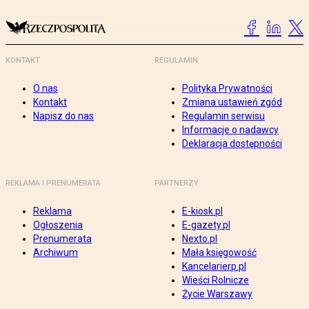
KONTAKT
REGULAMIN
O nas
Polityka Prywatności
Kontakt
Zmiana ustawień zgód
Napisz do nas
Regulamin serwisu
Informacje o nadawcy
Deklaracja dostępności
REKLAMA I PRENUMERATA
PARTNERZY
Reklama
E-kiosk.pl
Ogłoszenia
E-gazety.pl
Prenumerata
Nexto.pl
Archiwum
Mała księgowość
Kancelarierp.pl
Wieści Rolnicze
Życie Warszawy