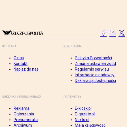
KONTAKT
REGULAMIN
O nas
Polityka Prywatności
Kontakt
Zmiana ustawień zgód
Napisz do nas
Regulamin serwisu
Informacje o nadawcy
Deklaracja dostępności
REKLAMA I PRENUMERATA
PARTNERZY
Reklama
E-kiosk.pl
Ogłoszenia
E-gazety.pl
Prenumerata
Nexto.pl
Archiwum
Mała księgowość