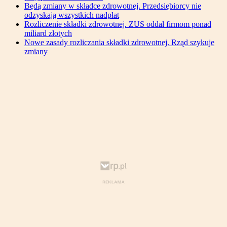
Będą zmiany w składce zdrowotnej. Przedsiębiorcy nie
odzyskają wszystkich nadpłat
Rozliczenie składki zdrowotnej. ZUS oddał firmom ponad
miliard złotych
Nowe zasady rozliczania składki zdrowotnej. Rząd szykuje
zmiany