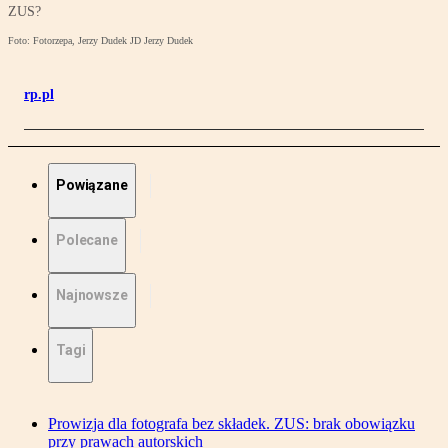
ZUS?
Foto: Fotorzepa, Jerzy Dudek JD Jerzy Dudek
rp.pl
Powiązane
Polecane
Najnowsze
Tagi
Prowizja dla fotografa bez składek. ZUS: brak obowiązku
przy prawach autorskich