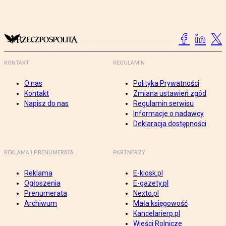
KONTAKT
REGULAMIN
O nas
Polityka Prywatności
Kontakt
Zmiana ustawień zgód
Napisz do nas
Regulamin serwisu
Informacje o nadawcy
Deklaracja dostępności
REKLAMA I PRENUMERATA
PARTNERZY
Reklama
E-kiosk.pl
Ogłoszenia
E-gazety.pl
Prenumerata
Nexto.pl
Archiwum
Mała księgowość
Kancelarierp.pl
Wieści Rolnicze