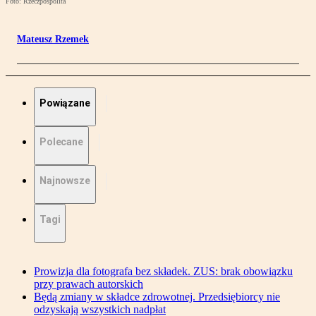
Foto: Rzeczpospolita
Mateusz Rzemek
Powiązane
Polecane
Najnowsze
Tagi
Prowizja dla fotografa bez składek. ZUS: brak obowiązku
przy prawach autorskich
Będą zmiany w składce zdrowotnej. Przedsiębiorcy nie
odzyskają wszystkich nadpłat