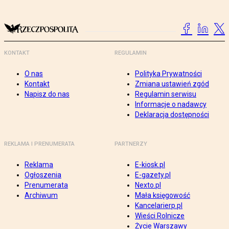
KONTAKT
REGULAMIN
O nas
Polityka Prywatności
Kontakt
Zmiana ustawień zgód
Napisz do nas
Regulamin serwisu
Informacje o nadawcy
Deklaracja dostępności
REKLAMA I PRENUMERATA
PARTNERZY
Reklama
E-kiosk.pl
Ogłoszenia
E-gazety.pl
Prenumerata
Nexto.pl
Archiwum
Mała księgowość
Kancelarierp.pl
Wieści Rolnicze
Życie Warszawy