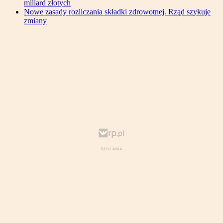
miliard złotych
Nowe zasady rozliczania składki zdrowotnej. Rząd szykuje
zmiany